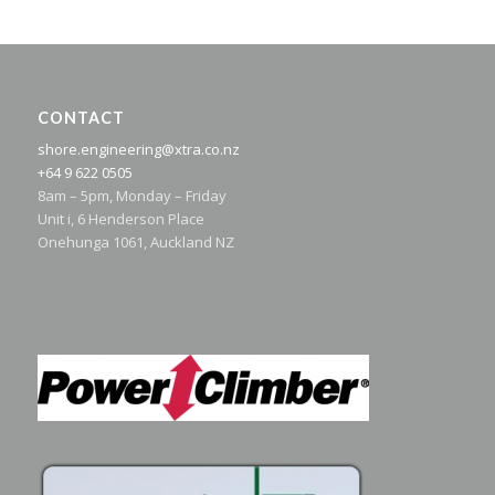
CONTACT
shore.engineering@xtra.co.nz
+64 9 622 0505
8am – 5pm, Monday – Friday
Unit i, 6 Henderson Place
Onehunga 1061, Auckland NZ