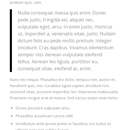
pretium quis, sem.
Nulla consequat massa quis enim. Donec
pede justo, fringilla vel, aliquet nec,
vulputate eget, arcu. In enim justo, rhoncus
ut, imperdiet a, venenatis vitae, justo. Nullam
dictum felis eu pede mollis pretium. Integer
tincidunt. Cras dapibus. Vivamus elementum
semper nisi. Aenean vulputate eleifend
tellus. Aenean leo ligula, porttitor eu,
consequat vitae, eleifend ac, enim.
Nunc nec neque. Phasellus leo dolor, tempus non, auctor et,
hendrerit quis, nisi. Curabitur ligula sapien, tincidunt non,
euismod vitae, posuere imperdiet, leo. Maecenas malesuada.
Praesent congue erat at massa. Sed cursus turpis vitae tortor.
Donec posuere vulputate arcu.
Phasellus accumsan cursus velit.
Vestibulum ante ipsum primis in faucibus orci luctus et
ultrices posuere cubilia Curae;